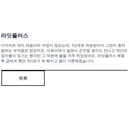
콘
텐
츠
인사말
로
의료인 소개
건
라잇플러스
너
안티트러블
뛰
다이어트 약이 처음이라 걱정이 많았는데, 1단계로 처방받아서 그런지 흔히
펄화이트
말하는 부작용은 없었어요. 식욕어제가 잘돼서 군것질 생각도 안나고 약간의
기
입마름이 있기는 했지만 그 덕분에 물을 자주 먹었었어요. 라잇플러스 복용
후 급하게 쪘던 3키로가 쑥 빠지고 몸이 가뿐해졌습니다.
우리아이H(성장)
우리아이M(면역)
목록
우리아이S(편식)
리얼후기
사진후기
자필후기