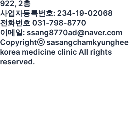
922, 2층
사업자등록번호: 234-19-02068
전화번호 031-798-8770
이메일: ssang8770ad@naver.com
Copyrightⓒ sasangchamkyunghee
korea medicine clinic All rights
reserved.