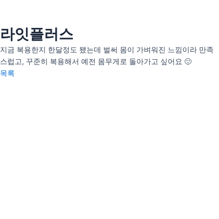
콘
텐
츠
라잇플러스
인사말
로
의료인 소개
지금 복용한지 한달정도 됐는데 벌써 몸이 가벼워진 느낌이라 만족
건
스럽고, 꾸준히 복용해서 예전 몸무게로 돌아가고 싶어요 🙂
너
안티트러블
목록
뛰
펄화이트
기
우리아이H(성장)
우리아이M(면역)
우리아이S(편식)
리얼후기
사진후기
자필후기