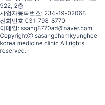
922, 2층
사업자등록번호: 234-19-02068
전화번호 031-798-8770
이메일: ssang8770ad@naver.com
Copyrightⓒ sasangchamkyunghee
korea medicine clinic All rights
reserved.