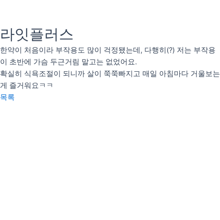
콘
텐
츠
라잇플러스
인사말
로
의료인 소개
한약이 처음이라 부작용도 많이 걱정됐는데, 다행히(?) 저는 부작용
건
이 초반에 가슴 두근거림 말고는 없었어요.
너
안티트러블
확실히 식욕조절이 되니까 살이 쭉쭉빠지고 매일 아침마다 거울보는
뛰
펄화이트
게 즐거워요ㅋㅋ
기
목록
우리아이H(성장)
우리아이M(면역)
우리아이S(편식)
리얼후기
사진후기
자필후기