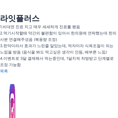
콘
텐
츠
라잇플러스
인사말
로
의료인 소개
1.비대면 진료 치고 매우 세세하게 진료를 봤음
건
2.먹기시작할때 약간의 불편함이 있어서 한의원에 연락했는데 한의
너
안티트러블
사분 연결해주셨음 (복용량 조정)
뛰
펄화이트
3.한약이라서 효과가 느린줄 알았는데, 먹자마자 식욕조절이 되는
기
느낌을 받음 (음식을 봐도 먹고싶은 생각이 안듬, 배부른 느낌)
4.이벤트로 3달 결제해서 먹는중인데, 1달치씩 처방받고 단계별로
우리아이H(성장)
조정 가능함
우리아이M(면역)
목록
우리아이S(편식)
리얼후기
사진후기
자필후기