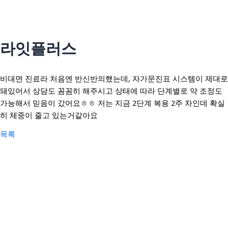
콘
텐
츠
인사말
로
라잇플러스
의료인 소개
건
너
안티트러블
비대면 진료라 처음엔 반신반의했는데, 자가문진표 시스템이 제대로
뛰
펄화이트
돼있어서 상담도 꼼꼼히 해주시고 상태에 따라 단계별로 약 조정도
기
가능해서 믿음이 갔어요ㅎㅎ 저는 지금 2단계 복용 2주 차인데 확실
히 체중이 줄고 있는거같아요
우리아이H(성장)
목록
우리아이M(면역)
우리아이S(편식)
리얼후기
사진후기
자필후기