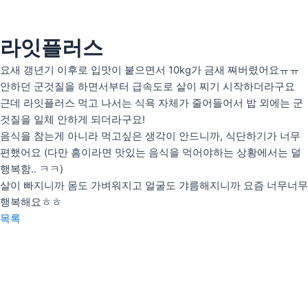
콘
텐
츠
라잇플러스
인사말
로
의료인 소개
요새 갱년기 이후로 입맛이 붙으면서 10kg가 금새 쪄버렸어요ㅠㅠ
건
안하던 군것질을 하면서부터 급속도로 살이 찌기 시작하더라구요
너
안티트러블
근데 라잇플러스 먹고 나서는 식욕 자체가 줄어들어서 밥 외에는 군
뛰
펄화이트
것질을 일체 안하게 되더라구요!
기
음식을 참는게 아니라 먹고싶은 생각이 안드니까, 식단하기가 너무
편했어요 (다만 흠이라면 맛있는 음식을 먹어야하는 상황에서는 덜
우리아이H(성장)
행복함.. ㅋㅋ)
우리아이M(면역)
살이 빠지니까 몸도 가벼워지고 얼굴도 갸름해지니까 요즘 너무너무
우리아이S(편식)
행복해요ㅎㅎ
목록
리얼후기
사진후기
자필후기