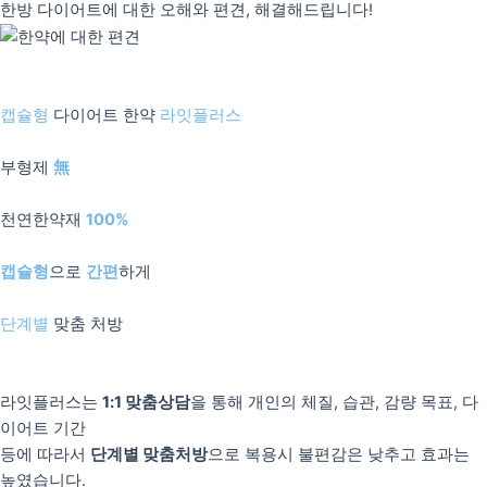
한방 다이어트에 대한 오해와 편견, 해결해드립니다!
캡슐형
다이어트 한약
라잇플러스
부형제
無
천연한약재
100%
캡슐형
으로
간편
하게
단계별
맞춤 처방
라잇플러스는
1:1 맞춤상담
을 통해 개인의 체질, 습관, 감량 목표, 다
이어트 기간
등에 따라서
단계별 맞춤처방
으로 복용시 불편감은 낮추고 효과는
높였습니다.