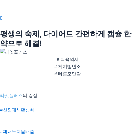
콘
텐
츠
인사말
로
의료인 소개
평생의 숙제, 다이어트 간편하게 캡슐 한
건
너
안티트러블
약으로 해결!
뛰
펄화이트
기
#
식욕억제
#
체지방연소
우리아이H(성장)
#
빠른포만감
우리아이M(면역)
우리아이S(편식)
라잇플러스
의 강점
리얼후기
사진후기
#신진대사활성화
자필후기
#체내노폐물배출