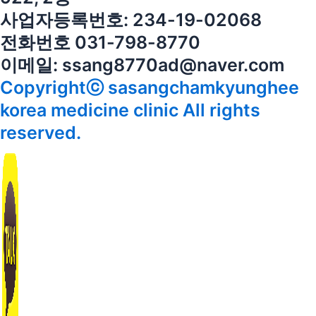
사업자등록번호: 234-19-02068
전화번호 031-798-8770
이메일: ssang8770ad@naver.com
Copyrightⓒ sasangchamkyunghee
korea medicine clinic All rights
reserved.