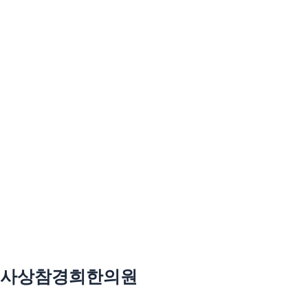
리얼후기
사진후기
자필후기
사상참경희한의원