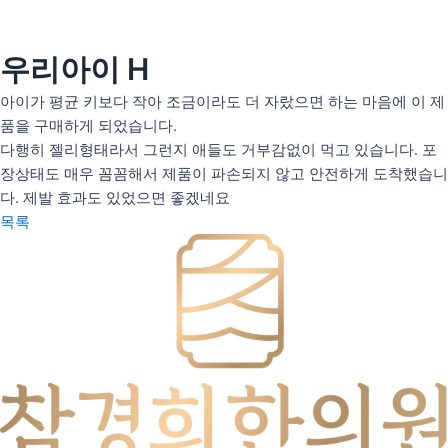
콘
텐
츠
우리아이 H
인사말
로
의료인 소개
아이가 평균 키보다 작아 조금이라도 더 자랐으면 하는 마음에 이 제
건
품을 구매하게 되었습니다.
너
안티트러블
다행히 젤리형태라서 그런지 애들도 거부감없이 먹고 있습니다. 포
뛰
펄화이트
장상태도 매우 꼼꼼해서 제품이 파손되지 않고 안전하게 도착했습니
기
다. 제발 효과도 있었으면 좋겠네요
목록
우리아이H(성장)
우리아이M(면역)
우리아이S(편식)
리얼후기
사진후기
자필후기