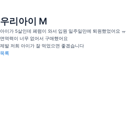
콘
텐
츠
우리아이 M
인사말
로
의료인 소개
아이가 5살인데 폐렴이 와서 입원 일주일만에 퇴원했었어요 ㅠ
건
면역력이 너무 없어서 구매했어요
너
안티트러블
제발 저희 아이가 잘 먹었으면 좋겠습니다
뛰
펄화이트
목록
기
우리아이H(성장)
우리아이M(면역)
우리아이S(편식)
리얼후기
사진후기
자필후기