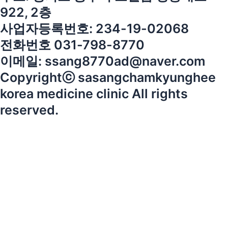
922, 2층
사업자등록번호: 234-19-02068
전화번호 031-798-8770
이메일: ssang8770ad@naver.com
Copyrightⓒ sasangchamkyunghee
korea medicine clinic All rights
reserved.