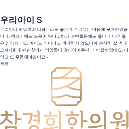
콘
텐
츠
우리아이 S
인사말
로
의료인 소개
우리아이 먹일꺼라 비싸더라도 좋은거 주고싶은 마음에 구매하였습
건
니다. 성장기에도 도움이 된다고하고,배변활동에도 좋다니 너무 좋
너
안티트러블
은 영양제네요. 아이도 약이라고 생각하지 않으니까 굉장히 잘 먹네
뛰
펄화이트
요M저희때 텐텐찾아서 먹었듯이 많이먹어주면 더 바랄께없네요. 다
기
먹고 또 주문해야겠어요~
목록
우리아이H(성장)
우리아이M(면역)
우리아이S(편식)
리얼후기
사진후기
자필후기