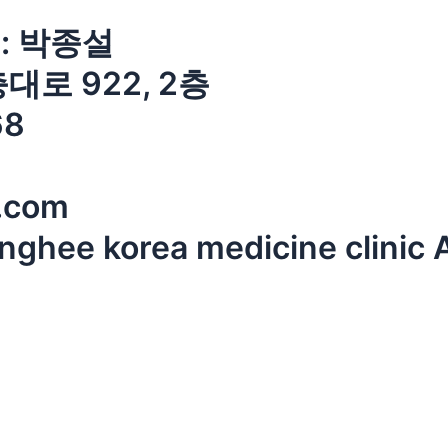
: 박종설
로 922, 2층
68
.com
ee korea medicine clinic Al