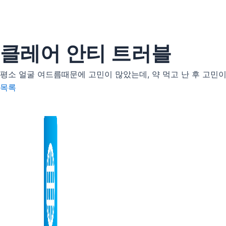
콘
텐
츠
로
클레어 안티 트러블
건
너
평소 얼굴 여드름때문에 고민이 많았는데, 약 먹고 난 후 고민
뛰
목록
기