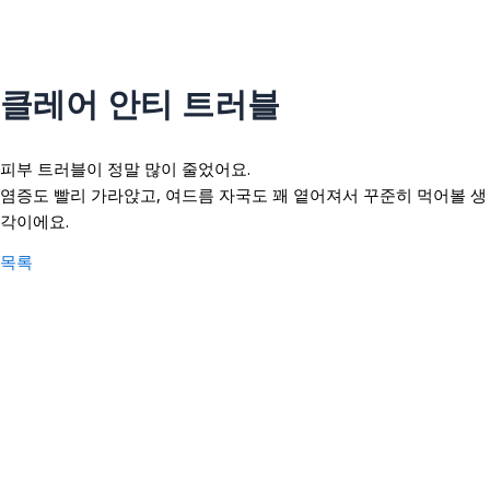
콘
텐
츠
인사말
로
클레어 안티 트러블
의료인 소개
건
너
안티트러블
피부 트러블이 정말 많이 줄었어요.
뛰
펄화이트
염증도 빨리 가라앉고, 여드름 자국도 꽤 옅어져서 꾸준히 먹어볼 생
기
각이에요.
목록
우리아이H(성장)
우리아이M(면역)
우리아이S(편식)
리얼후기
사진후기
자필후기