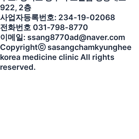
922, 2층
사업자등록번호: 234-19-02068
전화번호 031-798-8770
이메일: ssang8770ad@naver.com
Copyrightⓒ sasangchamkyunghee
korea medicine clinic All rights
reserved.