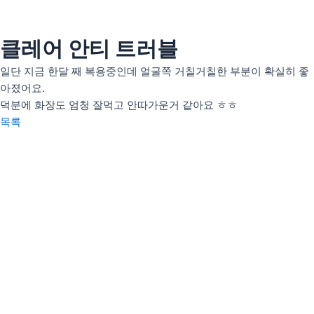
콘
텐
츠
클레어 안티 트러블
인사말
로
의료인 소개
일단 지금 한달 째 복용중인데 얼굴쪽 거칠거칠한 부분이 확실히 좋
건
아졌어요.
너
안티트러블
덕분에 화장도 엄청 잘먹고 안따가운거 같아요 ㅎㅎ
뛰
펄화이트
목록
기
우리아이H(성장)
우리아이M(면역)
우리아이S(편식)
리얼후기
사진후기
자필후기