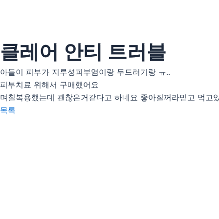
콘
텐
츠
로
클레어 안티 트러블
건
너
아들이 피부가 지루성피부염이랑 두드러기랑 ㅠ..
뛰
피부치료 위해서 구매했어요
기
며칠복용했는데 괜찮은거같다고 하네요 좋아질꺼라믿고 먹고
목록