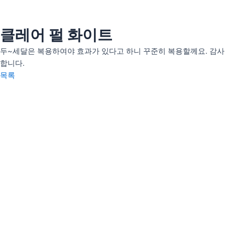
콘
텐
츠
클레어 펄 화이트
인사말
로
의료인 소개
두~세달은 복용하여야 효과가 있다고 하니 꾸준히 복용할께요. 감사
건
합니다.
너
안티트러블
목록
뛰
펄화이트
기
우리아이H(성장)
우리아이M(면역)
우리아이S(편식)
리얼후기
사진후기
자필후기