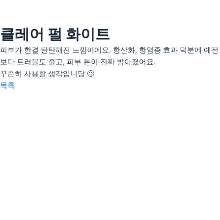
콘
텐
츠
클레어 펄 화이트
인사말
로
의료인 소개
피부가 한결 탄탄해진 느낌이에요. 항산화, 항염증 효과 덕분에 예전
건
보다 트러블도 줄고, 피부 톤이 진짜 밝아졌어요.
너
안티트러블
꾸준히 사용할 생각입니당 🙂
뛰
펄화이트
목록
기
우리아이H(성장)
우리아이M(면역)
우리아이S(편식)
리얼후기
사진후기
자필후기