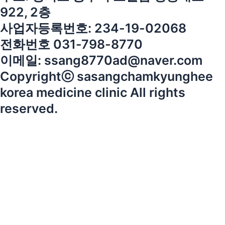
922, 2층
사업자등록번호: 234-19-02068
전화번호 031-798-8770
이메일: ssang8770ad@naver.com
Copyrightⓒ sasangchamkyunghee
korea medicine clinic All rights
reserved.