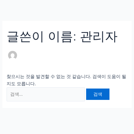
콘
검
텐
색
츠
대
인사말
로
상
의료인 소개
글쓴이 이름: 관리자
건
너
안티트러블
뛰
펄화이트
기
우리아이H(성장)
찾으시는 것을 발견할 수 없는 것 같습니다. 검색이 도움이 될
우리아이M(면역)
지도 모릅니다.
우리아이S(편식)
리얼후기
사진후기
자필후기