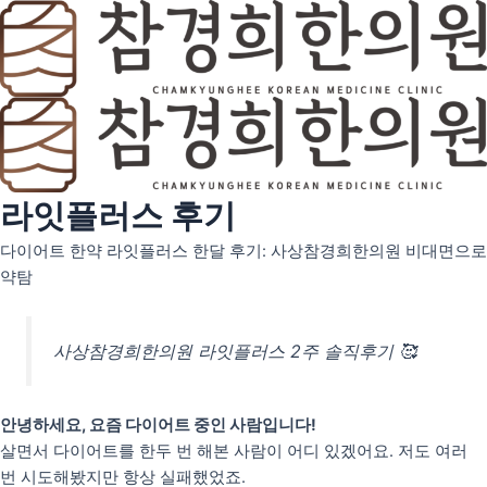
콘
텐
츠
로
건
너
뛰
기
라잇플러스 후기
인사말
의료인 소개
다이어트 한약 라잇플러스 한달 후기: 사상참경희한의원 비대면으로
약탐
안티트러블
펄화이트
사상참경희한의원 라잇플러스 2주 솔직후기 🥰
우리아이H(성장)
우리아이M(면역)
안녕하세요, 요즘 다이어트 중인 사람입니다!
우리아이S(편식)
살면서 다이어트를 한두 번 해본 사람이 어디 있겠어요. 저도 여러
번 시도해봤지만 항상 실패했었죠.