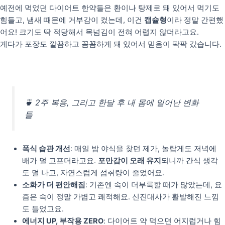
예전에 먹었던 다이어트 한약들은 환이나 탕제로 돼 있어서 먹기도
힘들고, 냄새 때문에 거부감이 컸는데, 이건
캡슐형
이라 정말 간편했
어요! 크기도 딱 적당해서 목넘김이 전혀 어렵지 않더라고요.
게다가 포장도 깔끔하고 꼼꼼하게 돼 있어서 믿음이 팍팍 갔습니다.
🍵 2주 복용, 그리고 한달 후 내 몸에 일어난 변화
들
폭식 습관 개선
: 매일 밤 야식을 찾던 제가, 놀랍게도 저녁에
배가 덜 고프더라고요.
포만감이 오래 유지
되니까 간식 생각
도 덜 나고, 자연스럽게 섭취량이 줄었어요.
소화가 더 편안해짐
: 기존엔 속이 더부룩할 때가 많았는데, 요
즘은 속이 정말 가볍고 쾌적해요. 신진대사가 활발해진 느낌
도 들었고요.
에너지 UP, 부작용 ZERO
: 다이어트 약 먹으면 어지럽거나 힘