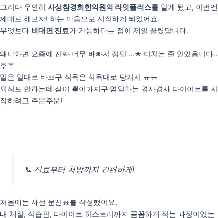
리얼후기
그러다 우연히
사상참경희한의원의 라잇플러스
를 알게 됐고, 이번엔
사진후기
제대로 해보자! 하는 마음으로 시작하게 되었어요.
자필후기
무엇보다
비대면 진료
가 가능하다는 점이 제일 끌렸답니다.
왜냐하면 요즘에 진짜 너무 바빠서 정말 …★ 미치는 줄 알았읍니다..
후후
일은 일대로 바쁘구 식욕은 식욕대로 당겨서 ㅠㅠ
외식도 안하는데 살이 뿔어가지구 열일하는 겸사겸사 다이어트를 시
작하려고 주문주문!
📞 진료부터 처방까지 간편하게!
처음에는 사전 문진표를 작성했어요.
내 체질, 식습관, 다이어트 히스토리까지 꼼꼼하게 적는 과정이었는