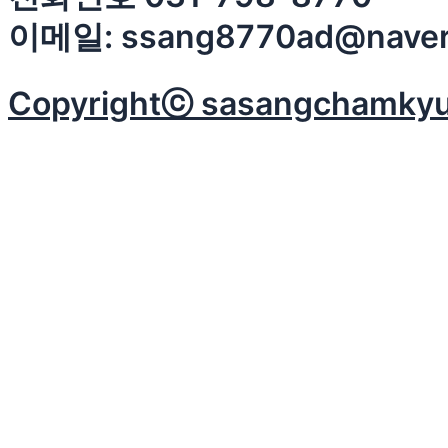
이메일: ssang8770ad@naver
Copyrightⓒ sasangchamkyung