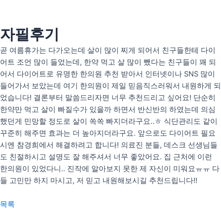
콘
텐
츠
자필후기
인사말
로
의료인 소개
곧 여름휴가는 다가오는데 살이 많이 찌게 되어서 친구들한테 다이
건
어트 조언 많이 들었는데, 한약 먹고 살 많이 뺐다는 친구들이 꽤 되
너
안티트러블
어서 다이어트로 유명한 한의원 추천 받아서 인터넷이나 SNS 많이
뛰
펄화이트
들어가서 보았는데 여기 한의원이 제일 믿음직스러워서 내원하게 되
기
었습니다! 결론부터 말씀드리자면 너무 추천드리고 싶어요! 단순히
한약만 먹고 살이 빠질수가 있을까 하면서 반신반의 하였는데 의심
우리아이H(성장)
했던게 민망할 정도로 살이 쏙쏙 빠지더라구요..ㅎ 식단관리도 같이
우리아이M(면역)
꾸준히 해주면 효과는 더 높아지더라구요. 앞으로도 다이어트 필요
우리아이S(편식)
시엔 참경희에서 해결하려고 합니다! 의료진 분들, 데스크 선생님들
도 친절하시고 설명도 잘 해주셔서 너무 좋았어요. 집 근처에 이런
리얼후기
한의원이 있었다니.. 진작에 알아보지 못한 제 자신이 미워요ㅠㅠ 다
사진후기
들 고민만 하지 마시고, 저 믿고 내원해보시길 추천드립니다!!
자필후기
목록