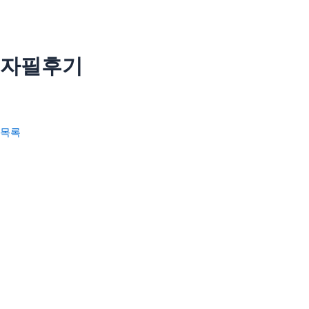
콘
텐
츠
인사말
로
자필후기
의료인 소개
건
너
안티트러블
뛰
펄화이트
기
목록
우리아이H(성장)
우리아이M(면역)
우리아이S(편식)
리얼후기
사진후기
자필후기