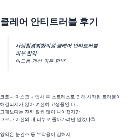
콘
텐
츠
클레어 안티트러블 후기
인사말
로
의료인 소개
건
너
안티트러블
사상참경희한의원 클레어 안티트러블
뛰
펄화이트
피부 한약
기
여드름 개선 피부 한약
우리아이H(성장)
우리아이M(면역)
우리아이S(편식)
코로나 마스크 + 입사 후 스트레스로 인해 시작된 트러블이
리얼후기
해결되지가 않아 여전히 고생중인 나..
사진후기
그때보다는 진짜 훨씬 많이 나아졌지만
자필후기
코로나 이전의 내 피부로 돌아가려면 멀었다🥲
양약은 눈건조 등 부작용이 심해서