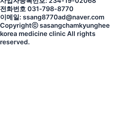
사업자등록번호: 234-19-02068
전화번호 031-798-8770
이메일: ssang8770ad@naver.com
Copyrightⓒ sasangchamkyunghee
korea medicine clinic All rights
reserved.