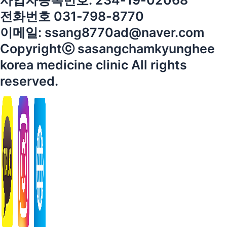
사업자등록번호: 234-19-02068
전화번호 031-798-8770
이메일: ssang8770ad@naver.com
Copyrightⓒ sasangchamkyunghee
korea medicine clinic All rights
reserved.