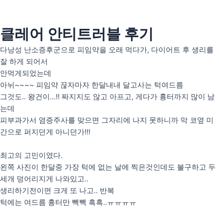
콘
텐
츠
클레어 안티트러블 후기
인사말
로
의료인 소개
다낭성 난소증후군으로 피임약을 오래 먹다가, 다이어트 후 생리를
건
잘 하게 되어서
너
안티트러블
안먹게되었는데
뛰
펄화이트
아뉘~~~~ 피임약 끊자마자 한달내내 달고사는 턱여드름
기
그것도.. 왕건이…!! 짜지지도 않고 아프고, 게다가 흉터까지 많이 남
는데
우리아이H(성장)
피부과가서 염증주사를 맞으면 그자리에 나지 못하니까 막 코옆 미
우리아이M(면역)
간으로 퍼지던게 아니던가!!!
우리아이S(편식)
최고의 고민이였다.
리얼후기
왼쪽 사진이 한달중 가장 턱에 없는 날에 찍은것인데도 불구하고 두
사진후기
세개 덩어리지게 나와있고..
자필후기
생리하기전이면 크게 또 나고.. 반복
턱에는 여드름 흉터만 빽빽 흑흑..ㅠㅠㅠㅠ