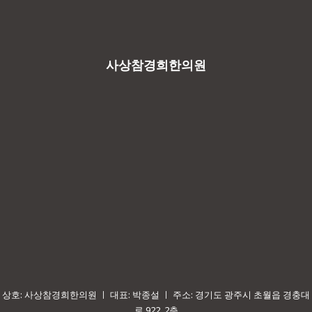
사상참경희한의원
상호: 사상참경희한의원 ㅣ 대표: 박종설 ㅣ 주소: 경기도 광주시 초월읍 경충대
로 922, 2층