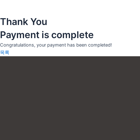
콘
텐
츠
Thank You
인사말
로
의료인 소개
Payment is complete
건
너
안티트러블
Congratulations, your payment has been completed!
뛰
펄화이트
목록
기
우리아이H(성장)
우리아이M(면역)
우리아이S(편식)
리얼후기
사진후기
자필후기